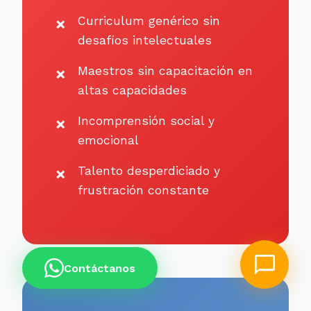
Curriculum genérico sin
desafíos intelectuales
Maestros sin capacitación en
altas capacidades
Incomprensión social y
emocional
Talento desperdiciado y
frustración constante
Contáctanos