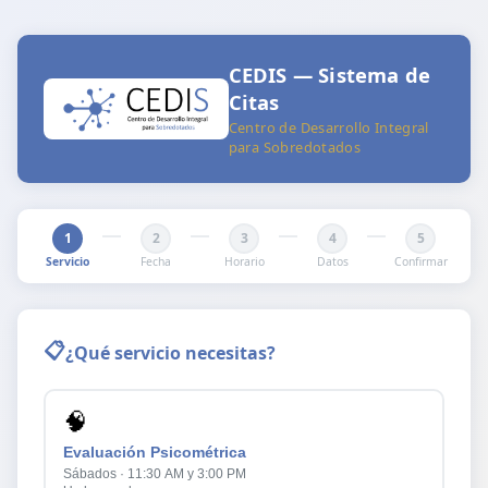
CEDIS — Sistema de
Citas
Centro de Desarrollo Integral
para Sobredotados
1
2
3
4
5
Servicio
Fecha
Horario
Datos
Confirmar
📋
¿Qué servicio necesitas?
🧠
Evaluación Psicométrica
Sábados · 11:30 AM y 3:00 PM